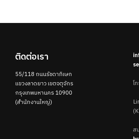
ติดต่อเรา
i
s
55/118 ถนนรัชดาภิเษก
โท
แขวงลาดยาว เขตจตุจักร
กรุงเทพมหานคร 10900
Li
(สำนักงานใหญ่)
(
สน